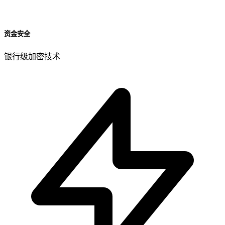
资金安全
银行级加密技术