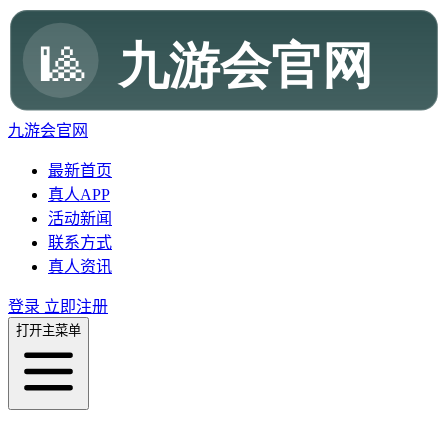
九游会官网
最新首页
真人APP
活动新闻
联系方式
真人资讯
登录
立即注册
打开主菜单