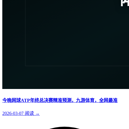
今晚网球ATP年终总决赛精准预测，九游体育，全网最准
2026-03-07
阅读
→