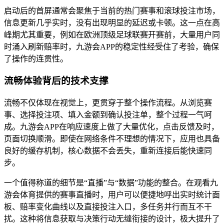
启动后的首屏通常会聚焦于当前的热门赛事和滚球投注市场，
信息更新几乎实时，没有出现明显的延迟或卡顿。这一点在高
峰期尤其重要，例如在欧洲顶级足球联赛开赛前，大量用户同
时涌入刷新赔率时，九游会APP的稳定性经受住了考验，确保
了操作的连贯性。
流畅体验背后的技术支撑
流畅不仅体现在视觉上，更贯穿于整个操作流程。从浏览赛
事、选择投注项、填入金额到确认投注单，整个过程一气呵
成。九游会APP在响应速度上做了大量优化，点击反馈及时，
页面切换顺滑。即使在网络条件不理想的情况下，应用也具备
良好的缓存机制，核心数据不会丢失，重新连接后能快速同
步。
一个值得称道的细节是“直播”与“数据”功能的整合。在观看九
游会体育提供的赛事直播时，用户可以便捷地呼出实时统计面
板、赔率变化曲线以及直接投注入口，多任务并行而互不干
扰。这种将信息获取与决策行动无缝衔接的设计，极大提升了