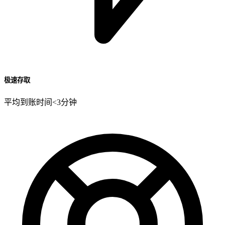
极速存取
平均到账时间<3分钟