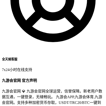
全天候客服
7x24小时在线支持
九游会官网 官方声明
九游会官网 💎 九游会官网全球运营，信誉保障。新老用户数
据互通，一键登录，无缝畅玩。 九游会APP,九游会体育,九游
会官网。支持多种加密货币存取，USDT/TRC20/BTC一键到