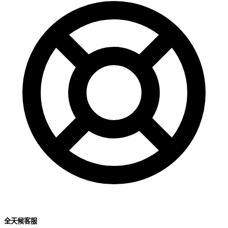
全天候客服