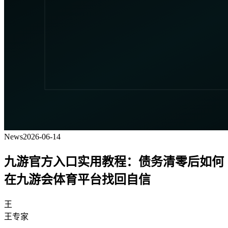
News
2026-06-14
九游官方入口实用教程：债务清零后如何
在九游会体育平台找回自信
王
王专家