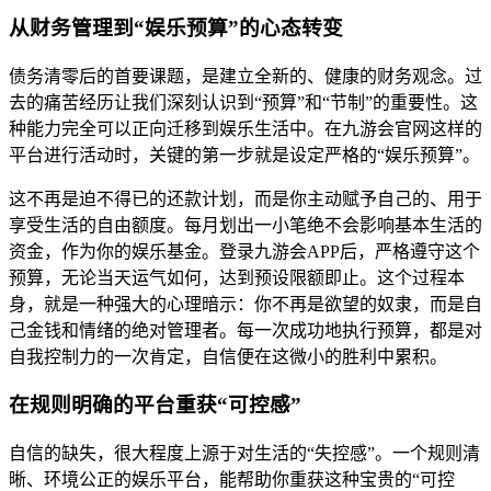
从财务管理到“娱乐预算”的心态转变
债务清零后的首要课题，是建立全新的、健康的财务观念。过
去的痛苦经历让我们深刻认识到“预算”和“节制”的重要性。这
种能力完全可以正向迁移到娱乐生活中。在九游会官网这样的
平台进行活动时，关键的第一步就是设定严格的“娱乐预算”。
这不再是迫不得已的还款计划，而是你主动赋予自己的、用于
享受生活的自由额度。每月划出一小笔绝不会影响基本生活的
资金，作为你的娱乐基金。登录九游会APP后，严格遵守这个
预算，无论当天运气如何，达到预设限额即止。这个过程本
身，就是一种强大的心理暗示：你不再是欲望的奴隶，而是自
己金钱和情绪的绝对管理者。每一次成功地执行预算，都是对
自我控制力的一次肯定，自信便在这微小的胜利中累积。
在规则明确的平台重获“可控感”
自信的缺失，很大程度上源于对生活的“失控感”。一个规则清
晰、环境公正的娱乐平台，能帮助你重获这种宝贵的“可控