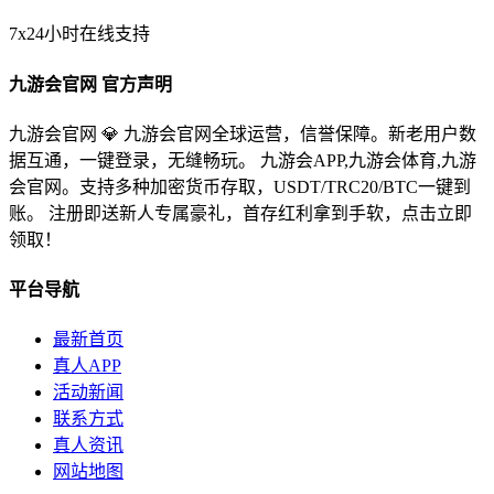
7x24小时在线支持
九游会官网 官方声明
九游会官网 💎 九游会官网全球运营，信誉保障。新老用户数
据互通，一键登录，无缝畅玩。 九游会APP,九游会体育,九游
会官网。支持多种加密货币存取，USDT/TRC20/BTC一键到
账。 注册即送新人专属豪礼，首存红利拿到手软，点击立即
领取！
平台导航
最新首页
真人APP
活动新闻
联系方式
真人资讯
网站地图