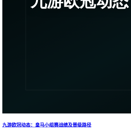
九游欧冠动态：皇马小组赛战绩及晋级路径