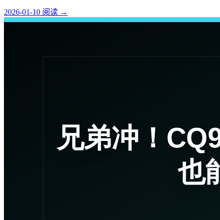
2026-01-10
阅读
→