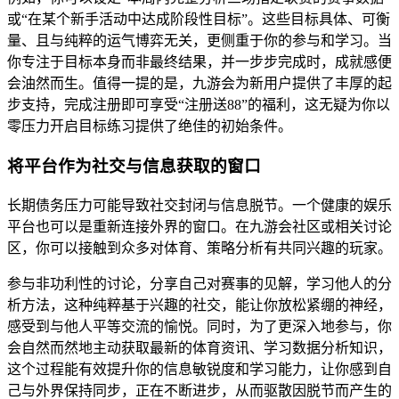
或“在某个新手活动中达成阶段性目标”。这些目标具体、可衡
量、且与纯粹的运气博弈无关，更侧重于你的参与和学习。当
你专注于目标本身而非最终结果，并一步步完成时，成就感便
会油然而生。值得一提的是，九游会为新用户提供了丰厚的起
步支持，完成注册即可享受“注册送88”的福利，这无疑为你以
零压力开启目标练习提供了绝佳的初始条件。
将平台作为社交与信息获取的窗口
长期债务压力可能导致社交封闭与信息脱节。一个健康的娱乐
平台也可以是重新连接外界的窗口。在九游会社区或相关讨论
区，你可以接触到众多对体育、策略分析有共同兴趣的玩家。
参与非功利性的讨论，分享自己对赛事的见解，学习他人的分
析方法，这种纯粹基于兴趣的社交，能让你放松紧绷的神经，
感受到与他人平等交流的愉悦。同时，为了更深入地参与，你
会自然而然地主动获取最新的体育资讯、学习数据分析知识，
这个过程能有效提升你的信息敏锐度和学习能力，让你感到自
己与外界保持同步，正在不断进步，从而驱散因脱节而产生的