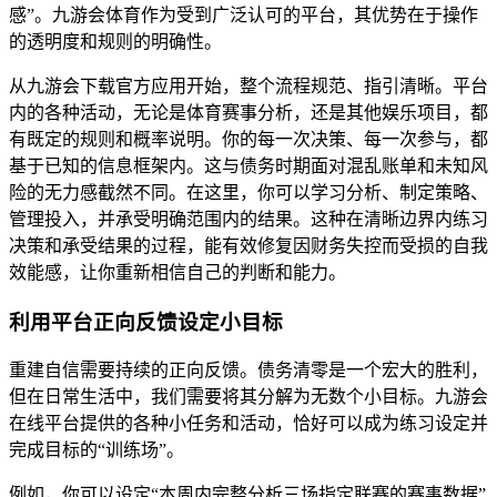
感”。九游会体育作为受到广泛认可的平台，其优势在于操作
的透明度和规则的明确性。
从九游会下载官方应用开始，整个流程规范、指引清晰。平台
内的各种活动，无论是体育赛事分析，还是其他娱乐项目，都
有既定的规则和概率说明。你的每一次决策、每一次参与，都
基于已知的信息框架内。这与债务时期面对混乱账单和未知风
险的无力感截然不同。在这里，你可以学习分析、制定策略、
管理投入，并承受明确范围内的结果。这种在清晰边界内练习
决策和承受结果的过程，能有效修复因财务失控而受损的自我
效能感，让你重新相信自己的判断和能力。
利用平台正向反馈设定小目标
重建自信需要持续的正向反馈。债务清零是一个宏大的胜利，
但在日常生活中，我们需要将其分解为无数个小目标。九游会
在线平台提供的各种小任务和活动，恰好可以成为练习设定并
完成目标的“训练场”。
例如，你可以设定“本周内完整分析三场指定联赛的赛事数据”