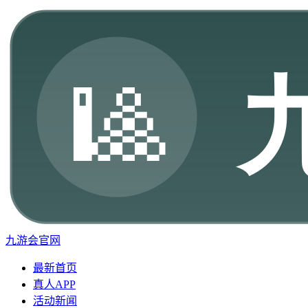
九游会官网
最新首页
真人APP
活动新闻